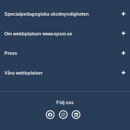
Specialpedagogiska skolmyndigheten
Vis
Om webbplatsen www.spsm.se
Vis
Press
Visa
Våra webbplatser
Visa
Följ oss
SPSM på Facebook
SPSM på Instagram
Följ oss på Linkedin