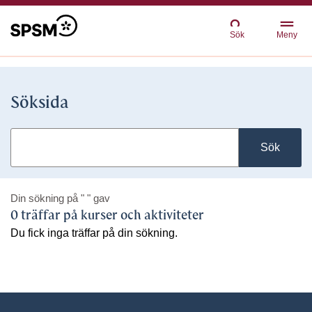
Sök
Meny
Söksida
Sök
Din sökning på
" "
gav
0 träffar på kurser och aktiviteter
Du fick inga träffar på din sökning.