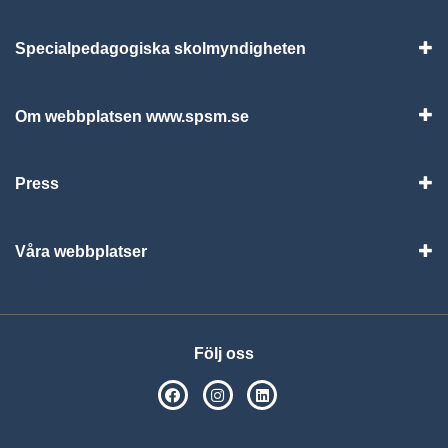
Specialpedagogiska skolmyndigheten
Vis
Om webbplatsen www.spsm.se
Vis
Press
Visa
Våra webbplatser
Visa
Följ oss
SPSM på Facebook
SPSM på Instagram
Följ oss på Linkedin