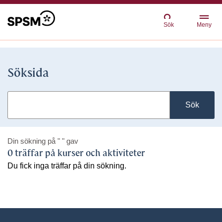
Sök
Meny
Söksida
Sök
Din sökning på
" "
gav
0 träffar på kurser och aktiviteter
Du fick inga träffar på din sökning.