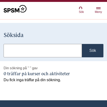
Sök
Meny
Söksida
Sök
Din sökning på
" "
gav
0 träffar på kurser och aktiviteter
Du fick inga träffar på din sökning.