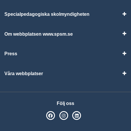
Specialpedagogiska skolmyndigheten
Vis
Om webbplatsen www.spsm.se
Vis
Press
Visa
Våra webbplatser
Visa
Följ oss
SPSM på Facebook
SPSM på Instagram
Följ oss på Linkedin