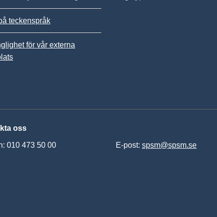
på teckenspråk
nglighet för vår externa
lats
kta oss
n: 010 473 50 00
E-post:
spsm@spsm.se