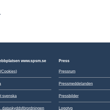
r
bbplatsen www.spsm.se
Press
(Cookies)
Pressrum
a
Pressmeddelanden
st svenska
Pressbilder
 dataskyddsförordningen
Logotyp