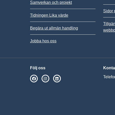
Samverkan och projekt
Sidor 
Tidningen Lika värde
Tillgä
Begära ut allmän handling
webbp
Jobba hos oss
Följ oss
Konta
Telefo
SPSM på Facebook
SPSM på Instagram
Följ oss på Linkedin