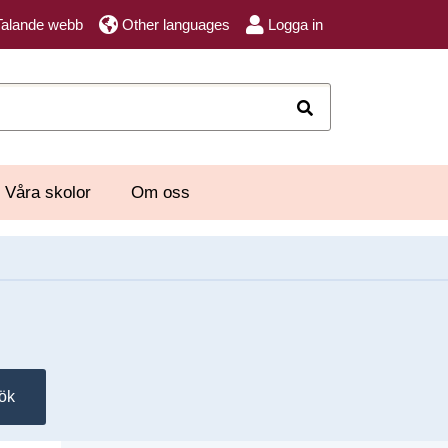
Talande webb
Other languages
Logga in
Sök
Våra skolor
Om oss
ök