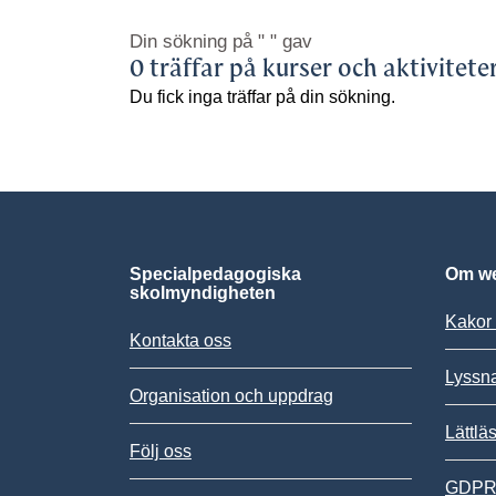
Din sökning på
" "
gav
0 träffar på kurser och aktivitete
Du fick inga träffar på din sökning.
Specialpedagogiska
Om we
skolmyndigheten
Kakor 
Kontakta oss
Lyssn
Organisation och uppdrag
Lättlä
Följ oss
GDPR,