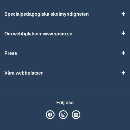
Specialpedagogiska skolmyndigheten
Vis
Om webbplatsen www.spsm.se
Vis
Press
Visa
Våra webbplatser
Visa
Följ oss
SPSM på Facebook
SPSM på Instagram
Följ oss på Linkedin