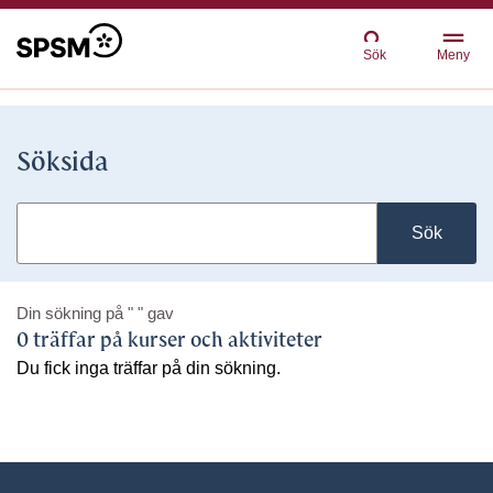
Sök
Meny
Söksida
Sök
Din sökning på
" "
gav
0 träffar på kurser och aktiviteter
Du fick inga träffar på din sökning.