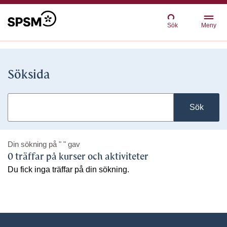
Sök
Meny
Söksida
Sök
Din sökning på
" "
gav
0 träffar på kurser och aktiviteter
Du fick inga träffar på din sökning.