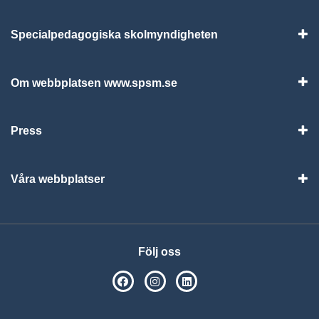
Specialpedagogiska skolmyndigheten
Vis
Om webbplatsen www.spsm.se
Vis
Press
Visa
Våra webbplatser
Visa
Följ oss
SPSM på Facebook
SPSM på Instagram
Följ oss på Linkedin