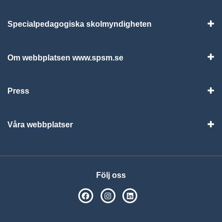
Specialpedagogiska skolmyndigheten
Vis
Om webbplatsen www.spsm.se
Vis
Press
Visa
Våra webbplatser
Visa
Följ oss
SPSM på Facebook
SPSM på Instagram
Följ oss på Linkedin