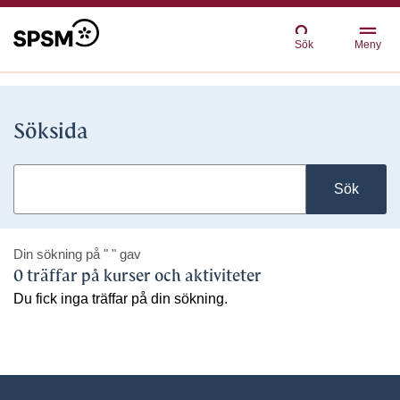
Sök
Meny
Söksida
Sök
Din sökning på
" "
gav
0 träffar på kurser och aktiviteter
Du fick inga träffar på din sökning.