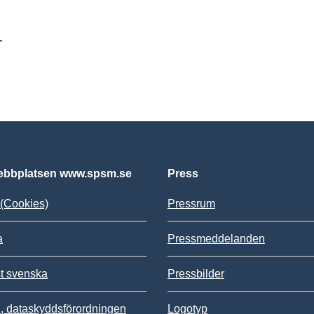
r
bbplatsen www.spsm.se
Press
(Cookies)
Pressrum
a
Pressmeddelanden
st svenska
Pressbilder
 dataskyddsförordningen
Logotyp