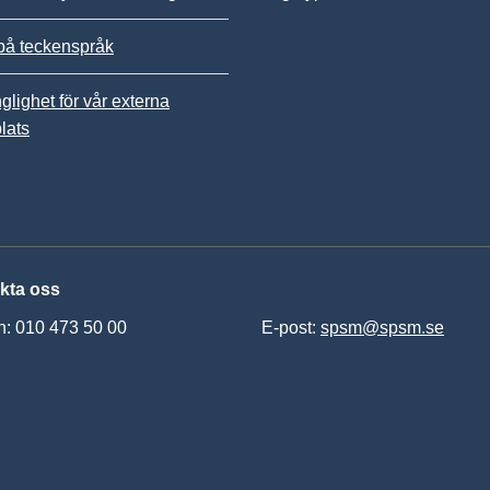
på teckenspråk
nglighet för vår externa
lats
kta oss
n: 010 473 50 00
E-post:
spsm@spsm.se