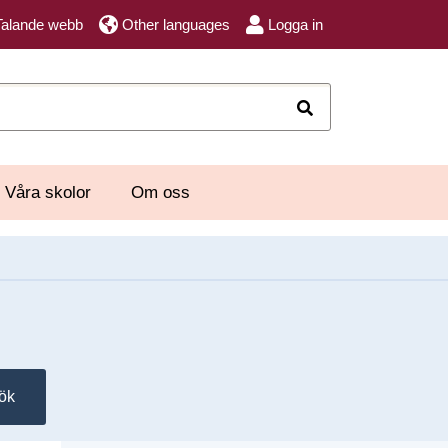
Talande webb
Other languages
Logga in
Sök
Våra skolor
Om oss
ök