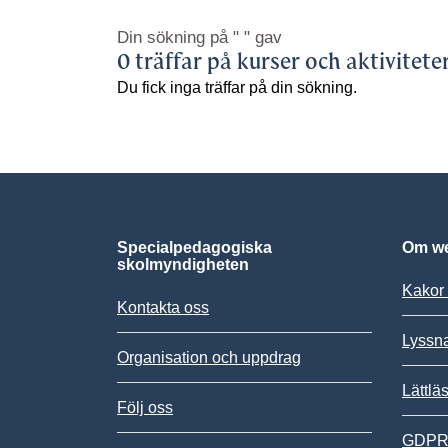
Din sökning på
" "
gav
0 träffar på kurser och aktivitete
Du fick inga träffar på din sökning.
Specialpedagogiska
Om we
skolmyndigheten
Kakor 
Kontakta oss
Lyssn
Organisation och uppdrag
Lättlä
Följ oss
GDPR,