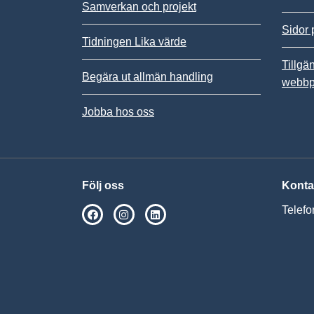
Samverkan och projekt
Sidor 
Tidningen Lika värde
Tillgä
Begära ut allmän handling
webbp
Jobba hos oss
Följ oss
Konta
Telefo
SPSM på Facebook
SPSM på Instagram
Följ oss på Linkedin