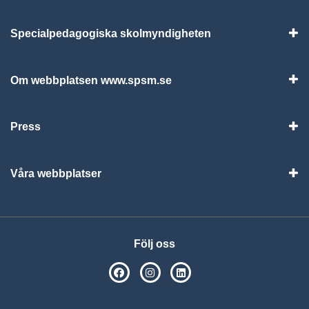
Specialpedagogiska skolmyndigheten
Vis
Om webbplatsen www.spsm.se
Vis
Press
Visa
Våra webbplatser
Visa
Följ oss
SPSM på Facebook
SPSM på Instagram
Följ oss på Linkedin