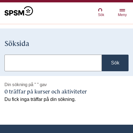
Sök
Meny
Söksida
Sök
Din sökning på
" "
gav
0 träffar på kurser och aktiviteter
Du fick inga träffar på din sökning.