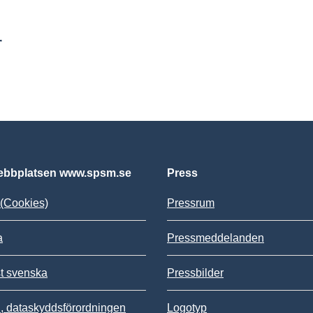
r
bbplatsen www.spsm.se
Press
(Cookies)
Pressrum
a
Pressmeddelanden
st svenska
Pressbilder
 dataskyddsförordningen
Logotyp