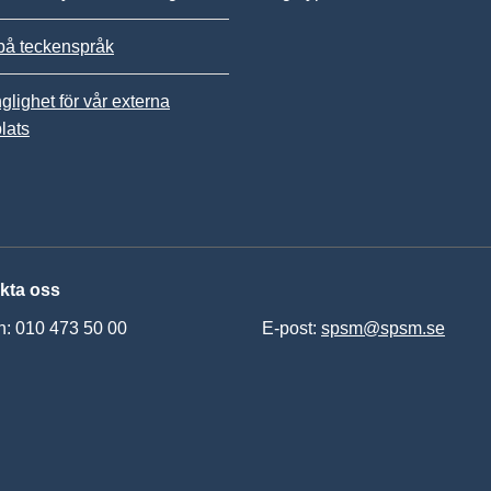
på teckenspråk
nglighet för vår externa
lats
kta oss
n: 010 473 50 00
E-post:
spsm@spsm.se