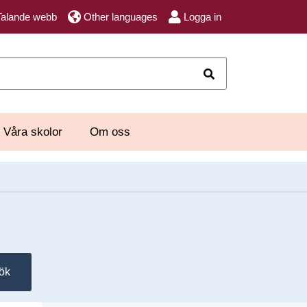
Talande webb
Other languages
Logga in
Sök
Våra skolor
Om oss
ök