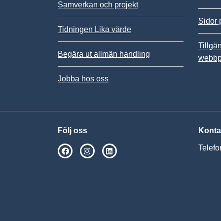
Samverkan och projekt
Sidor 
Tidningen Lika värde
Tillgä
Begära ut allmän handling
webbp
Jobba hos oss
Följ oss
Konta
Telefo
SPSM på Facebook
SPSM på Instagram
Följ oss på Linkedin