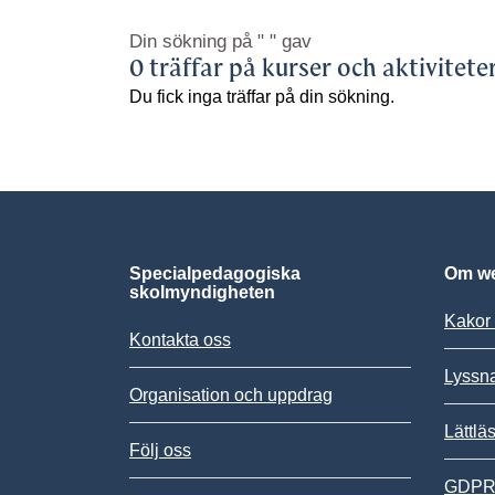
Din sökning på
" "
gav
0 träffar på kurser och aktivitete
Du fick inga träffar på din sökning.
Specialpedagogiska
Om we
skolmyndigheten
Kakor 
Kontakta oss
Lyssn
Organisation och uppdrag
Lättlä
Följ oss
GDPR,