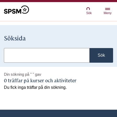
Sök
Meny
Söksida
Sök
Din sökning på
" "
gav
0 träffar på kurser och aktiviteter
Du fick inga träffar på din sökning.