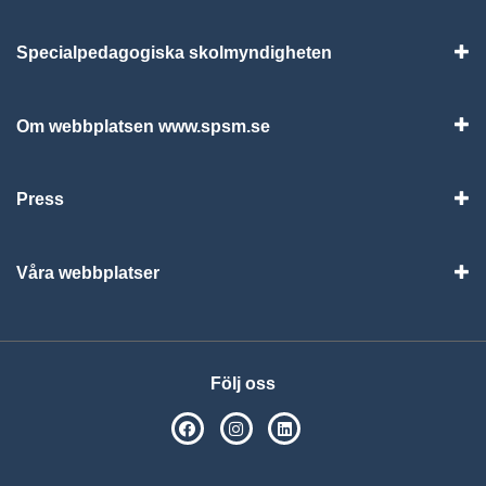
Specialpedagogiska skolmyndigheten
Vis
Om webbplatsen www.spsm.se
Vis
Press
Visa
Våra webbplatser
Visa
Följ oss
SPSM på Facebook
SPSM på Instagram
Följ oss på Linkedin