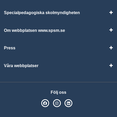
Specialpedagogiska skolmyndigheten
Vis
Om webbplatsen www.spsm.se
Vis
Press
Visa
Våra webbplatser
Visa
Följ oss
SPSM på Facebook
SPSM på Instagram
Följ oss på Linkedin