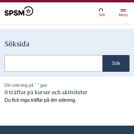
Sök
Meny
Söksida
Sök
Din sökning på
" "
gav
0 träffar på kurser och aktiviteter
Du fick inga träffar på din sökning.