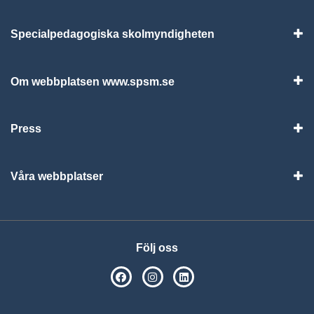
Specialpedagogiska skolmyndigheten
Vis
Om webbplatsen www.spsm.se
Vis
Press
Visa
Våra webbplatser
Visa
Följ oss
SPSM på Facebook
SPSM på Instagram
Följ oss på Linkedin