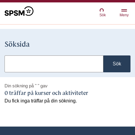
Sök
Meny
Söksida
Sök
Din sökning på
" "
gav
0 träffar på kurser och aktiviteter
Du fick inga träffar på din sökning.