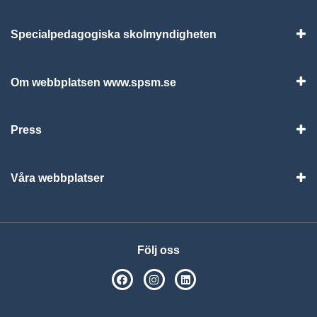
Specialpedagogiska skolmyndigheten
Vis
Om webbplatsen www.spsm.se
Vis
Press
Visa
Våra webbplatser
Visa
Följ oss
SPSM på Facebook
SPSM på Instagram
Följ oss på Linkedin