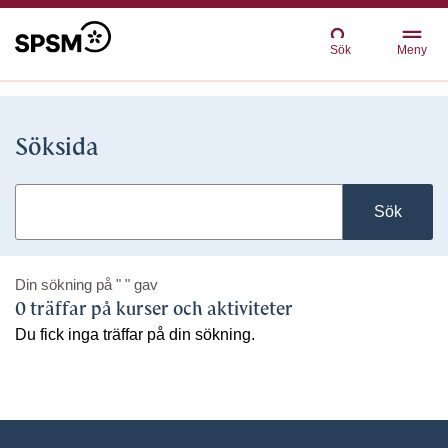
Sök
Meny
Söksida
Sök
Din sökning på
" "
gav
0 träffar på kurser och aktiviteter
Du fick inga träffar på din sökning.