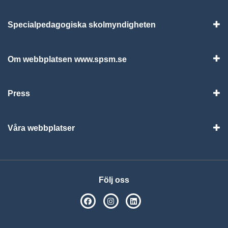
Specialpedagogiska skolmyndigheten
Vis
Om webbplatsen www.spsm.se
Vis
Press
Visa
Våra webbplatser
Visa
Följ oss
SPSM på Facebook
SPSM på Instagram
Följ oss på Linkedin