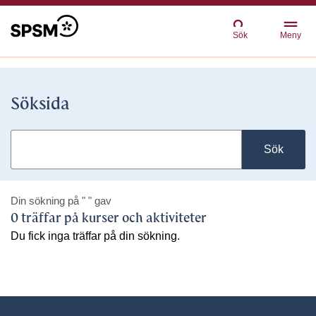
Sök
Meny
Söksida
Sök
Din sökning på
" "
gav
0 träffar på kurser och aktiviteter
Du fick inga träffar på din sökning.