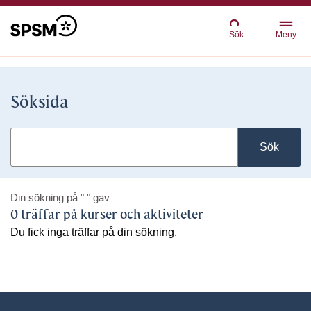
Sök
Meny
Söksida
Sök
Din sökning på
" "
gav
0 träffar på kurser och aktiviteter
Du fick inga träffar på din sökning.