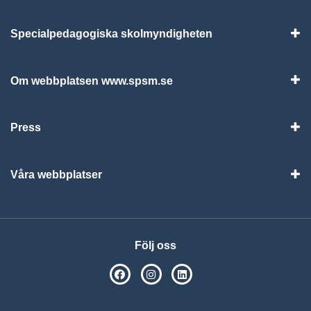
Specialpedagogiska skolmyndigheten
Vis
Om webbplatsen www.spsm.se
Vis
Press
Visa
Våra webbplatser
Visa
Följ oss
SPSM på Facebook
SPSM på Instagram
Följ oss på Linkedin