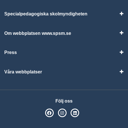
Specialpedagogiska skolmyndigheten
Vis
Om webbplatsen www.spsm.se
Vis
Press
Visa
Våra webbplatser
Visa
Följ oss
SPSM på Facebook
SPSM på Instagram
Följ oss på Linkedin