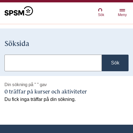
Sök
Meny
Söksida
Sök
Din sökning på
" "
gav
0 träffar på kurser och aktiviteter
Du fick inga träffar på din sökning.