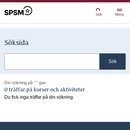
Sök
Meny
Söksida
Sök
Din sökning på
" "
gav
0 träffar på kurser och aktiviteter
Du fick inga träffar på din sökning.