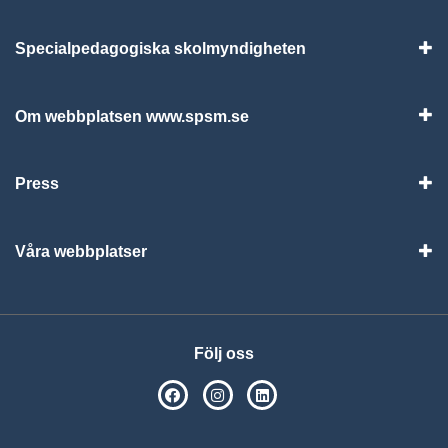
Specialpedagogiska skolmyndigheten
Vis
Om webbplatsen www.spsm.se
Vis
Press
Visa
Våra webbplatser
Visa
Följ oss
SPSM på Facebook
SPSM på Instagram
Följ oss på Linkedin