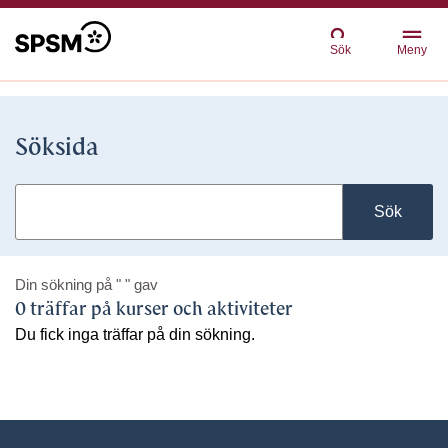
Sök
Meny
Söksida
Sök
Din sökning på
" "
gav
0 träffar på kurser och aktiviteter
Du fick inga träffar på din sökning.