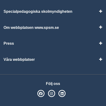
Specialpedagogiska skolmyndigheten
Vis
Om webbplatsen www.spsm.se
Vis
Press
Visa
Våra webbplatser
Visa
Följ oss
SPSM på Facebook
SPSM på Instagram
Följ oss på Linkedin