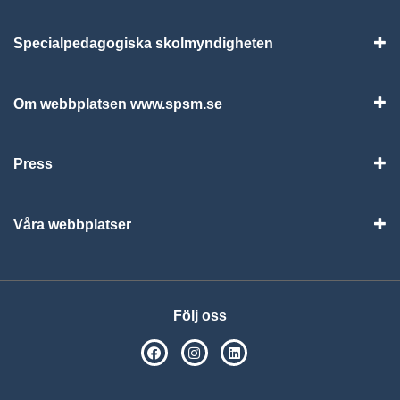
Specialpedagogiska skolmyndigheten
Vis
Om webbplatsen www.spsm.se
Vis
Press
Visa
Våra webbplatser
Visa
Följ oss
SPSM på Facebook
SPSM på Instagram
Följ oss på Linkedin