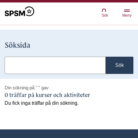
Sök
Meny
Söksida
Sök
Din sökning på
" "
gav
0 träffar på kurser och aktiviteter
Du fick inga träffar på din sökning.