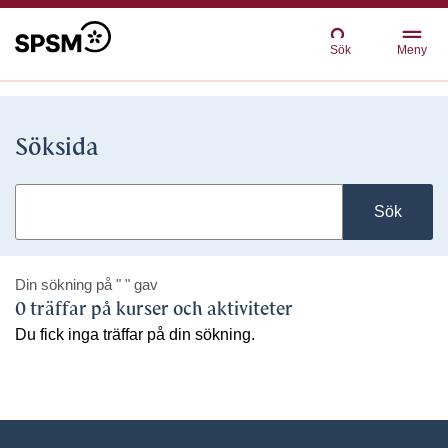
Sök
Meny
Söksida
Sök
Din sökning på
" "
gav
0 träffar på kurser och aktiviteter
Du fick inga träffar på din sökning.