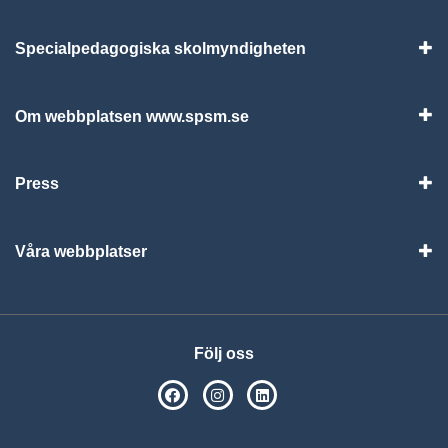
Specialpedagogiska skolmyndigheten
Vis
Om webbplatsen www.spsm.se
Vis
Press
Visa
Våra webbplatser
Visa
Följ oss
SPSM på Facebook
SPSM på Instagram
Följ oss på Linkedin