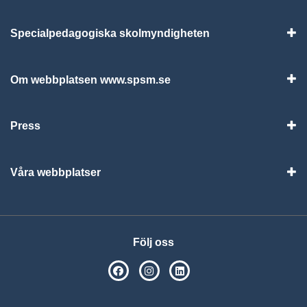
Specialpedagogiska skolmyndigheten
Vis
Om webbplatsen www.spsm.se
Vis
Press
Visa
Våra webbplatser
Visa
Följ oss
SPSM på Facebook
SPSM på Instagram
Följ oss på Linkedin