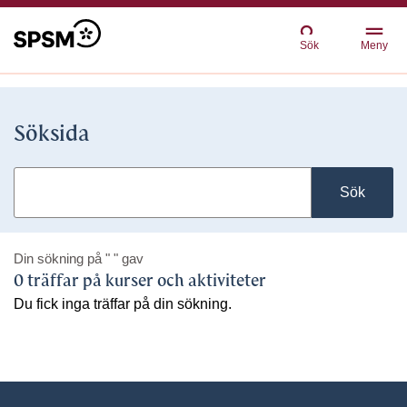
Sök
Meny
Söksida
Sök
Din sökning på
" "
gav
0 träffar på kurser och aktiviteter
Du fick inga träffar på din sökning.