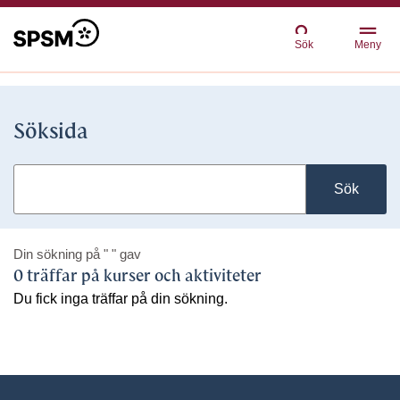
Sök
Meny
Söksida
Sök
Din sökning på
" "
gav
0 träffar på kurser och aktiviteter
Du fick inga träffar på din sökning.