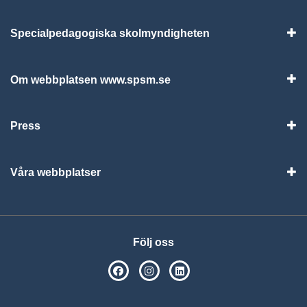
Specialpedagogiska skolmyndigheten
Vis
Om webbplatsen www.spsm.se
Vis
Press
Visa
Våra webbplatser
Visa
Följ oss
SPSM på Facebook
SPSM på Instagram
Följ oss på Linkedin