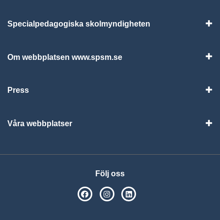
Specialpedagogiska skolmyndigheten
Vis
Om webbplatsen www.spsm.se
Vis
Press
Visa
Våra webbplatser
Visa
Följ oss
SPSM på Facebook
SPSM på Instagram
Följ oss på Linkedin