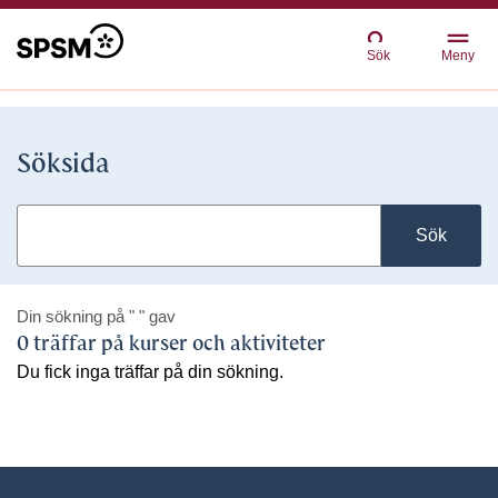
Sök
Meny
Söksida
Sök
Din sökning på
" "
gav
0 träffar på kurser och aktiviteter
Du fick inga träffar på din sökning.