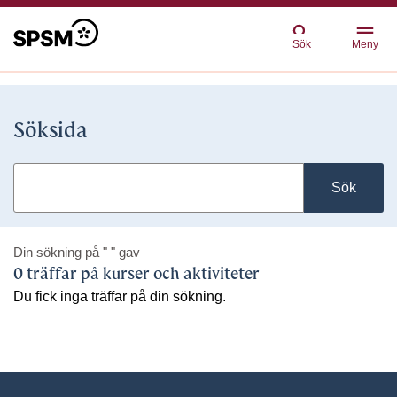
Sök
Meny
Söksida
Sök
Din sökning på
" "
gav
0 träffar på kurser och aktiviteter
Du fick inga träffar på din sökning.