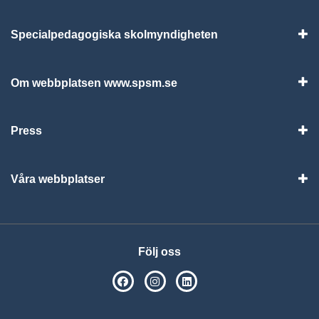
Specialpedagogiska skolmyndigheten
Vis
Om webbplatsen www.spsm.se
Vis
Press
Visa
Våra webbplatser
Visa
Följ oss
SPSM på Facebook
SPSM på Instagram
Följ oss på Linkedin