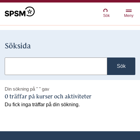
Sök
Meny
Söksida
Sök
Din sökning på
" "
gav
0 träffar på kurser och aktiviteter
Du fick inga träffar på din sökning.