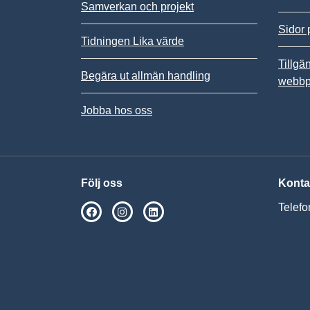
Samverkan och projekt
Sidor 
Tidningen Lika värde
Tillgä
Begära ut allmän handling
webbp
Jobba hos oss
Följ oss
Konta
Telefo
SPSM på Facebook
SPSM på Instagram
Följ oss på Linkedin