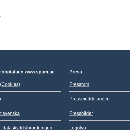
r
bbplatsen www.spsm.se
Press
(Cookies)
Pressrum
a
Pressmeddelanden
st svenska
Pressbilder
 dataskyddsförordningen
Logotyp