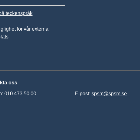
på teckenspråk
nglighet för vår externa
lats
kta oss
n: 010 473 50 00
E-post:
spsm@spsm.se