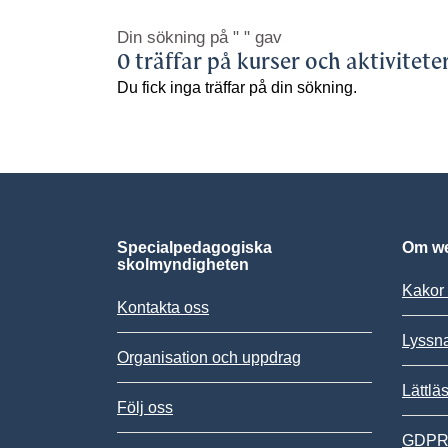
Din sökning på
" "
gav
0 träffar på kurser och aktivitete
Du fick inga träffar på din sökning.
Specialpedagogiska
Om we
skolmyndigheten
Kakor 
Kontakta oss
Lyssn
Organisation och uppdrag
Lättlä
Följ oss
GDPR,