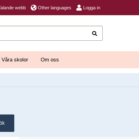
Talande webb
Other languages
Logga in
Sök
Våra skolor
Om oss
ök