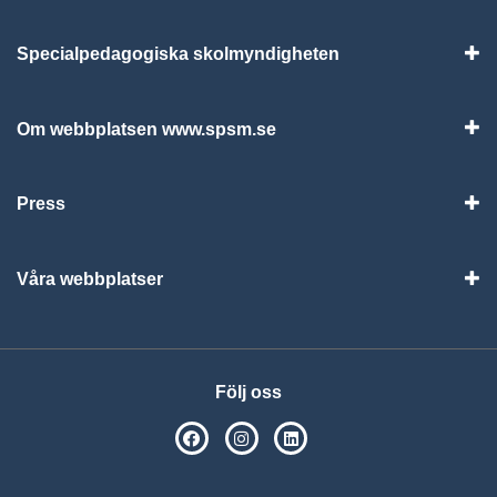
Specialpedagogiska skolmyndigheten
Vis
Om webbplatsen www.spsm.se
Vis
Press
Visa
Våra webbplatser
Visa
Följ oss
SPSM på Facebook
SPSM på Instagram
Följ oss på Linkedin