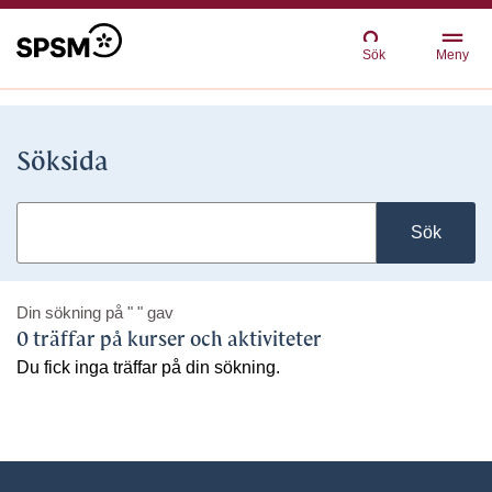
Sök
Meny
Söksida
Sök
Din sökning på
" "
gav
0 träffar på kurser och aktiviteter
Du fick inga träffar på din sökning.