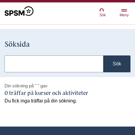
Sök
Meny
Söksida
Sök
Din sökning på
" "
gav
0 träffar på kurser och aktiviteter
Du fick inga träffar på din sökning.