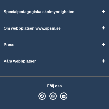
Specialpedagogiska skolmyndigheten
Vis
Om webbplatsen www.spsm.se
Vis
Press
Visa
Våra webbplatser
Visa
Följ oss
SPSM på Facebook
SPSM på Instagram
Följ oss på Linkedin