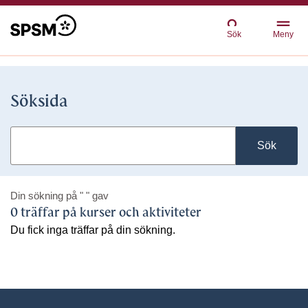
Sök
Meny
Söksida
Sök
Din sökning på
" "
gav
0 träffar på kurser och aktiviteter
Du fick inga träffar på din sökning.