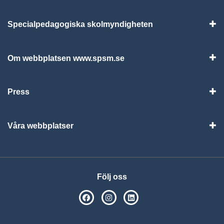
Specialpedagogiska skolmyndigheten
Vis
Om webbplatsen www.spsm.se
Vis
Press
Visa
Våra webbplatser
Visa
Följ oss
SPSM på Facebook
SPSM på Instagram
Följ oss på Linkedin