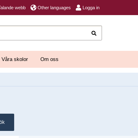
Talande webb
Other languages
Logga in
Sök
Våra skolor
Om oss
ök