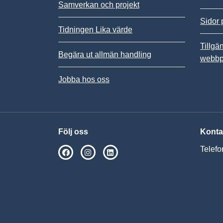
Samverkan och projekt
Sidor 
Tidningen Lika värde
Tillgä
Begära ut allmän handling
webbp
Jobba hos oss
Följ oss
Konta
Telefo
SPSM på Facebook
SPSM på Instagram
Följ oss på Linkedin