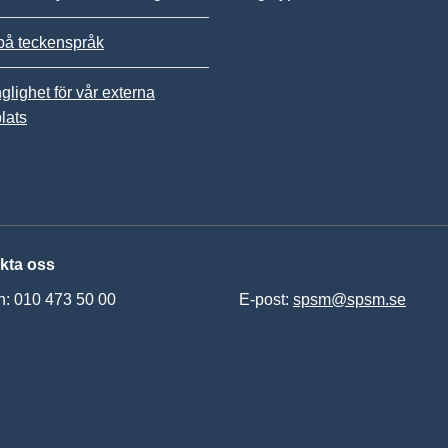
på teckenspråk
nglighet för vår externa
lats
kta oss
n: 010 473 50 00
E-post:
spsm@spsm.se