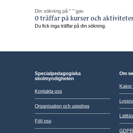
Din sökning på
" "
gav
0 träffar på kurser och aktivitete
Du fick inga träffar på din sökning.
Specialpedagogiska
Om we
skolmyndigheten
Kakor 
Kontakta oss
Lyssn
Organisation och uppdrag
Lättlä
Följ oss
GDPR,