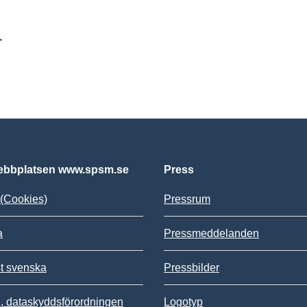
r
bbplatsen www.spsm.se
Press
(Cookies)
Pressrum
a
Pressmeddelanden
st svenska
Pressbilder
 dataskyddsförordningen
Logotyp