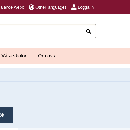
Talande webb
Other languages
Logga in
Sök
Våra skolor
Om oss
ök