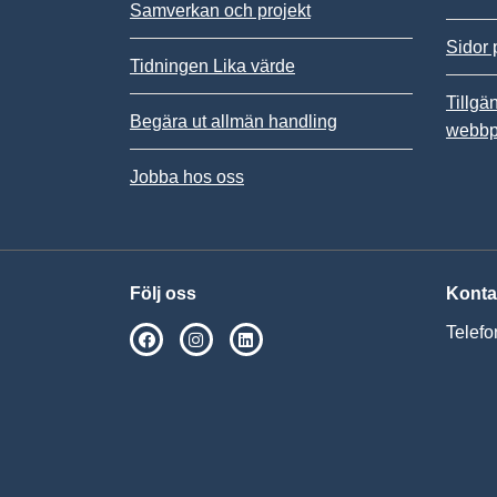
Samverkan och projekt
Sidor 
Tidningen Lika värde
Tillgä
Begära ut allmän handling
webbp
Jobba hos oss
Följ oss
Konta
Telefo
SPSM på Facebook
SPSM på Instagram
Följ oss på Linkedin