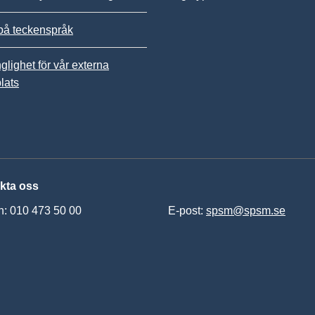
på teckenspråk
nglighet för vår externa
lats
kta oss
n: 010 473 50 00
E-post:
spsm@spsm.se