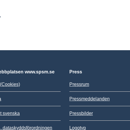
r
bbplatsen www.spsm.se
Press
(Cookies)
Pressrum
a
Pressmeddelanden
st svenska
Pressbilder
 dataskyddsförordningen
Logotyp