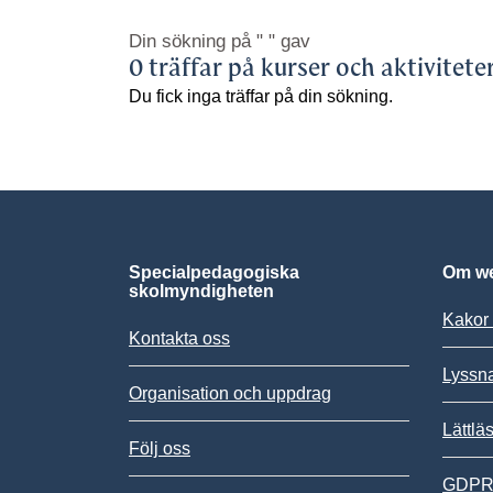
Din sökning på
" "
gav
0 träffar på kurser och aktivitete
Du fick inga träffar på din sökning.
Specialpedagogiska
Om we
skolmyndigheten
Kakor 
Kontakta oss
Lyssn
Organisation och uppdrag
Lättlä
Följ oss
GDPR,