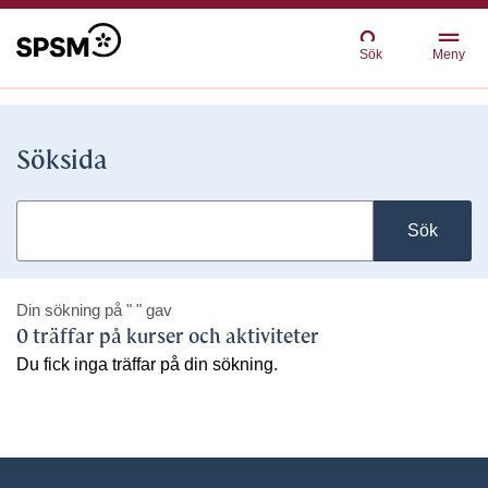
Sök
Meny
Söksida
Sök
Din sökning på
" "
gav
0 träffar på kurser och aktiviteter
Du fick inga träffar på din sökning.