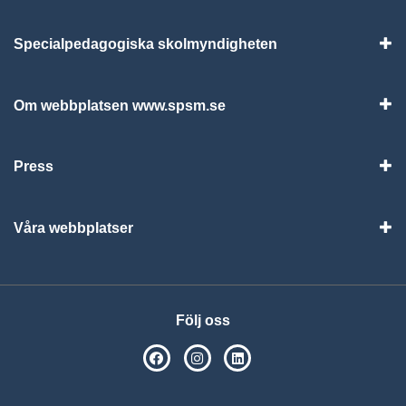
Specialpedagogiska skolmyndigheten
Vis
Om webbplatsen www.spsm.se
Vis
Press
Visa
Våra webbplatser
Visa
Följ oss
SPSM på Facebook
SPSM på Instagram
Följ oss på Linkedin