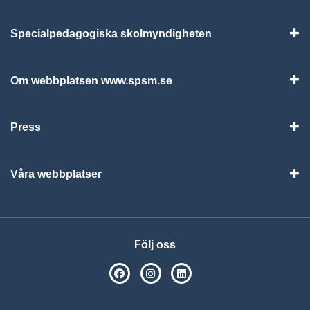
Specialpedagogiska skolmyndigheten
Vis
Om webbplatsen www.spsm.se
Vis
Press
Visa
Våra webbplatser
Visa
Följ oss
SPSM på Facebook
SPSM på Instagram
Följ oss på Linkedin