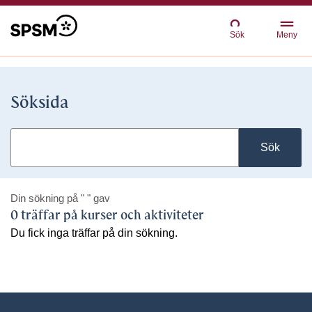
Sök
Meny
Söksida
Sök
Din sökning på
" "
gav
0 träffar på kurser och aktiviteter
Du fick inga träffar på din sökning.