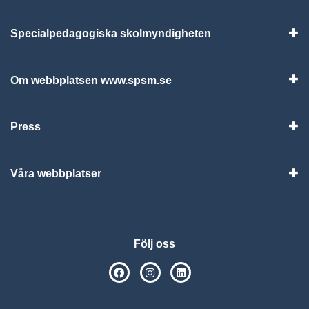
Specialpedagogiska skolmyndigheten
Vis
Om webbplatsen www.spsm.se
Vis
Press
Visa
Våra webbplatser
Visa
Följ oss
SPSM på Facebook
SPSM på Instagram
Följ oss på Linkedin