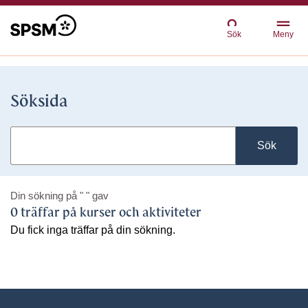
Sök
Meny
Söksida
Sök
Din sökning på
" "
gav
0 träffar på kurser och aktiviteter
Du fick inga träffar på din sökning.