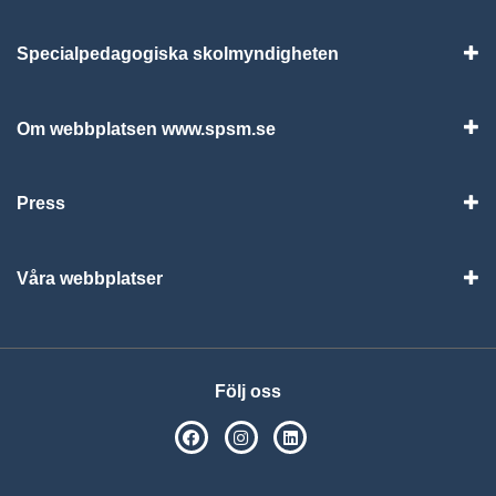
Specialpedagogiska skolmyndigheten
Vis
Om webbplatsen www.spsm.se
Vis
Press
Visa
Våra webbplatser
Visa
Följ oss
SPSM på Facebook
SPSM på Instagram
Följ oss på Linkedin