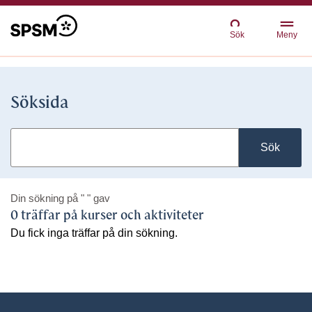
Sök
Meny
Söksida
Sök
Din sökning på
" "
gav
0 träffar på kurser och aktiviteter
Du fick inga träffar på din sökning.