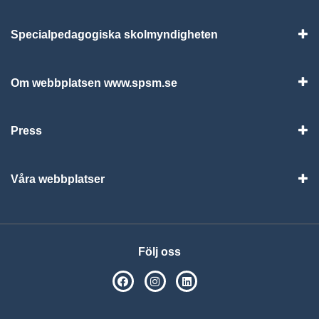
Specialpedagogiska skolmyndigheten
Vis
Om webbplatsen www.spsm.se
Vis
Press
Visa
Våra webbplatser
Visa
Följ oss
SPSM på Facebook
SPSM på Instagram
Följ oss på Linkedin