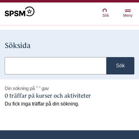
Sök
Meny
Söksida
Sök
Din sökning på
" "
gav
0 träffar på kurser och aktiviteter
Du fick inga träffar på din sökning.