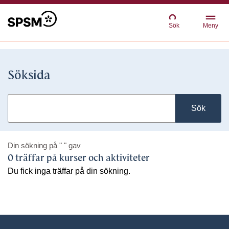
Sök
Meny
Söksida
Sök
Din sökning på
" "
gav
0 träffar på kurser och aktiviteter
Du fick inga träffar på din sökning.