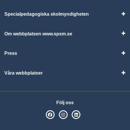
Specialpedagogiska skolmyndigheten
Vis
Om webbplatsen www.spsm.se
Vis
Press
Visa
Våra webbplatser
Visa
Följ oss
SPSM på Facebook
SPSM på Instagram
Följ oss på Linkedin