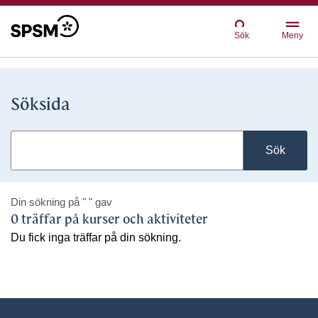
Sök
Meny
Söksida
Sök
Din sökning på
" "
gav
0 träffar på kurser och aktiviteter
Du fick inga träffar på din sökning.