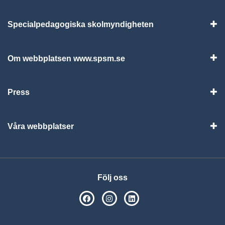
Specialpedagogiska skolmyndigheten
Vis
Om webbplatsen www.spsm.se
Vis
Press
Visa
Våra webbplatser
Visa
Följ oss
SPSM på Facebook
SPSM på Instagram
Följ oss på Linkedin