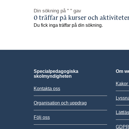
Din sökning på
" "
gav
0 träffar på kurser och aktivitete
Du fick inga träffar på din sökning.
Specialpedagogiska
Om we
skolmyndigheten
Kakor 
Kontakta oss
Lyssn
Organisation och uppdrag
Lättlä
Följ oss
GDPR,