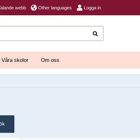
Talande webb
Other languages
Logga in
Sök
Våra skolor
Om oss
ök