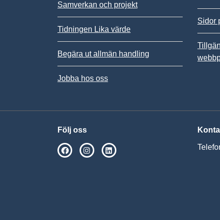
Samverkan och projekt
Sidor 
Tidningen Lika värde
Tillgä
Begära ut allmän handling
webbp
Jobba hos oss
Följ oss
Konta
Telefo
SPSM på Facebook
SPSM på Instagram
Följ oss på Linkedin