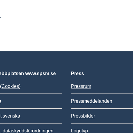
r
bbplatsen www.spsm.se
Press
(Cookies)
Pressrum
a
Pressmeddelanden
st svenska
Pressbilder
 dataskyddsförordningen
Logotyp