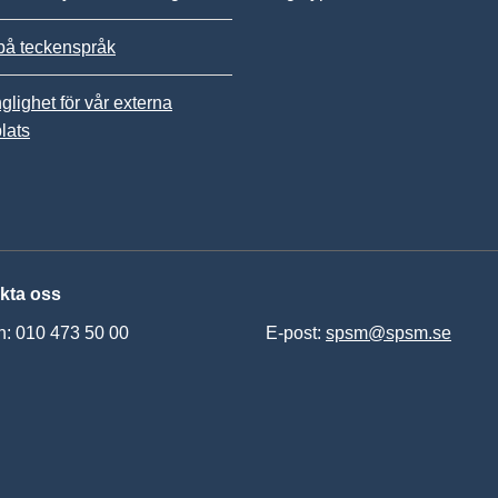
på teckenspråk
nglighet för vår externa
lats
kta oss
n: 010 473 50 00
E-post:
spsm@spsm.se