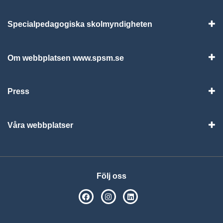
Specialpedagogiska skolmyndigheten
Vis
Om webbplatsen www.spsm.se
Vis
Press
Visa
Våra webbplatser
Visa
Följ oss
SPSM på Facebook
SPSM på Instagram
Följ oss på Linkedin