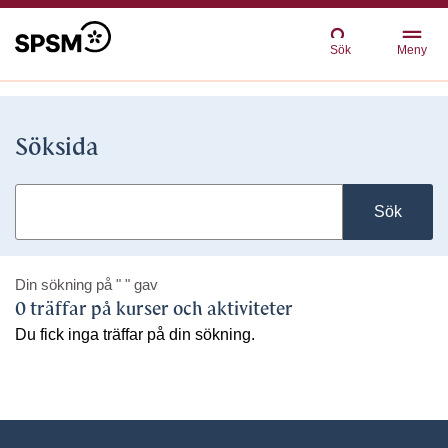
Sök
Meny
Söksida
Sök
Din sökning på
" "
gav
0 träffar på kurser och aktiviteter
Du fick inga träffar på din sökning.