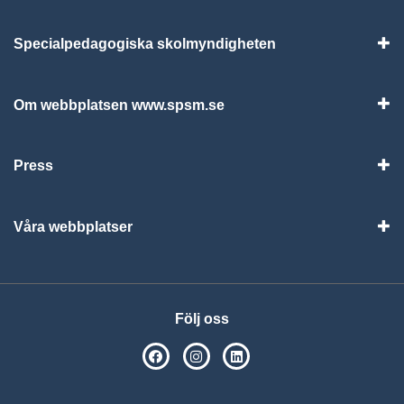
Specialpedagogiska skolmyndigheten
Vis
Om webbplatsen www.spsm.se
Vis
Press
Visa
Våra webbplatser
Visa
Följ oss
SPSM på Facebook
SPSM på Instagram
Följ oss på Linkedin