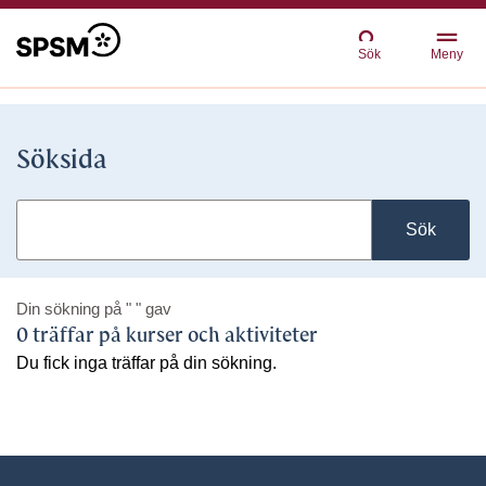
Sök
Meny
Söksida
Sök
Din sökning på
" "
gav
0 träffar på kurser och aktiviteter
Du fick inga träffar på din sökning.