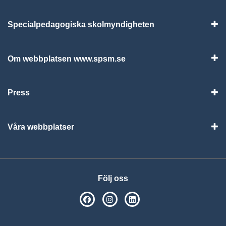
Specialpedagogiska skolmyndigheten
Vis
Om webbplatsen www.spsm.se
Vis
Press
Visa
Våra webbplatser
Visa
Följ oss
SPSM på Facebook
SPSM på Instagram
Följ oss på Linkedin