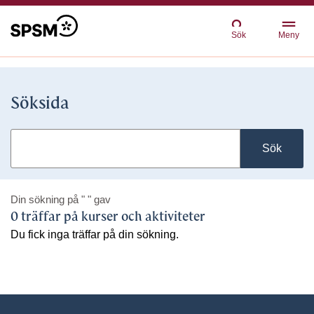
Sök
Meny
Söksida
Sök
Din sökning på
" "
gav
0 träffar på kurser och aktiviteter
Du fick inga träffar på din sökning.