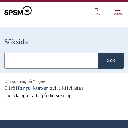
Sök
Meny
Söksida
Sök
Din sökning på
" "
gav
0 träffar på kurser och aktiviteter
Du fick inga träffar på din sökning.