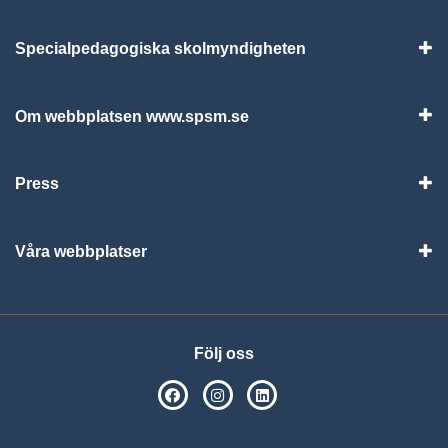
Specialpedagogiska skolmyndigheten
Vis
Om webbplatsen www.spsm.se
Vis
Press
Visa
Våra webbplatser
Visa
Följ oss
SPSM på Facebook
SPSM på Instagram
Följ oss på Linkedin