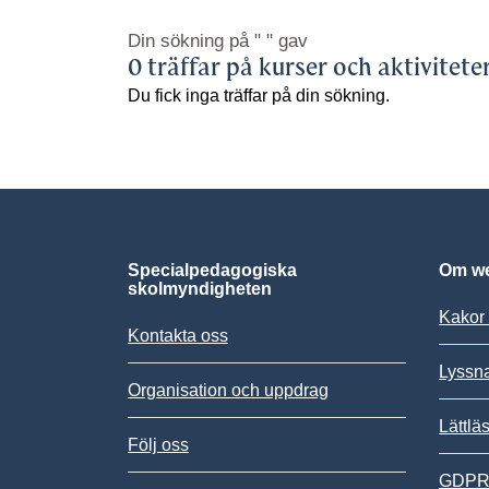
Din sökning på
" "
gav
0 träffar på kurser och aktivitete
Du fick inga träffar på din sökning.
Specialpedagogiska
Om we
skolmyndigheten
Kakor 
Kontakta oss
Lyssn
Organisation och uppdrag
Lättlä
Följ oss
GDPR,