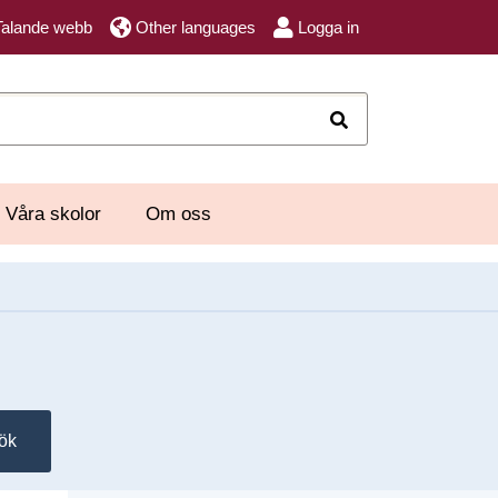
Talande webb
Other languages
Logga in
Sök
Våra skolor
Om oss
ök