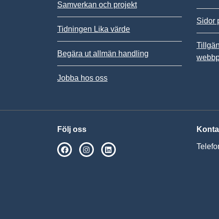
Samverkan och projekt
Sidor 
Tidningen Lika värde
Tillgä
Begära ut allmän handling
webbp
Jobba hos oss
Följ oss
Konta
Telefo
SPSM på Facebook
SPSM på Instagram
Följ oss på Linkedin