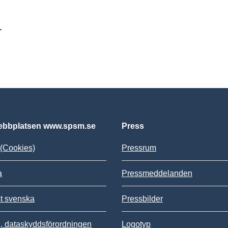
r
bbplatsen www.spsm.se
Press
(Cookies)
Pressrum
a
Pressmeddelanden
st svenska
Pressbilder
 dataskyddsförordningen
Logotyp