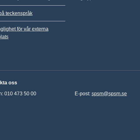
på teckenspråk
nglighet för vår externa
lats
kta oss
n: 010 473 50 00
E-post:
spsm@spsm.se