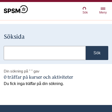
Sök
Meny
Söksida
Sök
Din sökning på
" "
gav
0 träffar på kurser och aktiviteter
Du fick inga träffar på din sökning.