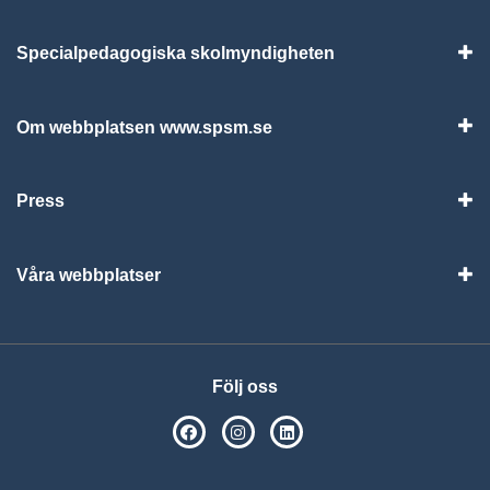
Specialpedagogiska skolmyndigheten
Vis
Om webbplatsen www.spsm.se
Vis
Press
Visa
Våra webbplatser
Visa
Följ oss
SPSM på Facebook
SPSM på Instagram
Följ oss på Linkedin