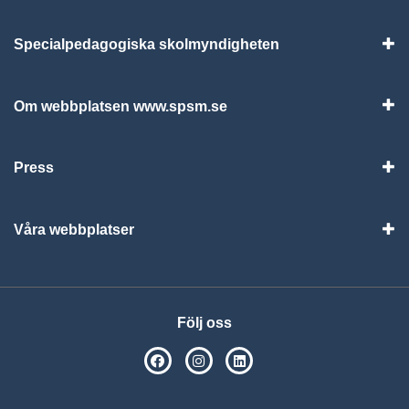
Specialpedagogiska skolmyndigheten
Vis
Om webbplatsen www.spsm.se
Vis
Press
Visa
Våra webbplatser
Visa
Följ oss
SPSM på Facebook
SPSM på Instagram
Följ oss på Linkedin