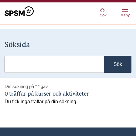
Sök
Meny
Söksida
Sök
Din sökning på
" "
gav
0 träffar på kurser och aktiviteter
Du fick inga träffar på din sökning.