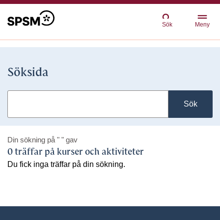
Sök
Meny
Söksida
Sök
Din sökning på
" "
gav
0 träffar på kurser och aktiviteter
Du fick inga träffar på din sökning.