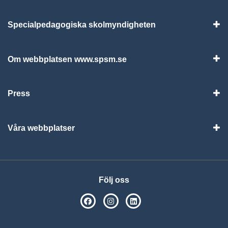
Specialpedagogiska skolmyndigheten
Vis
Om webbplatsen www.spsm.se
Vis
Press
Visa
Våra webbplatser
Visa
Följ oss
SPSM på Facebook
SPSM på Instagram
Följ oss på Linkedin