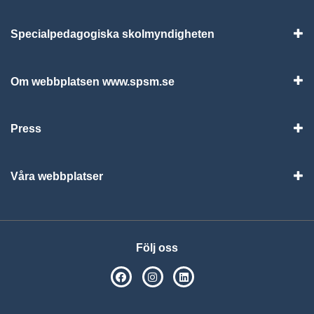
Specialpedagogiska skolmyndigheten
Vis
Om webbplatsen www.spsm.se
Vis
Press
Visa
Våra webbplatser
Visa
Följ oss
SPSM på Facebook
SPSM på Instagram
Följ oss på Linkedin