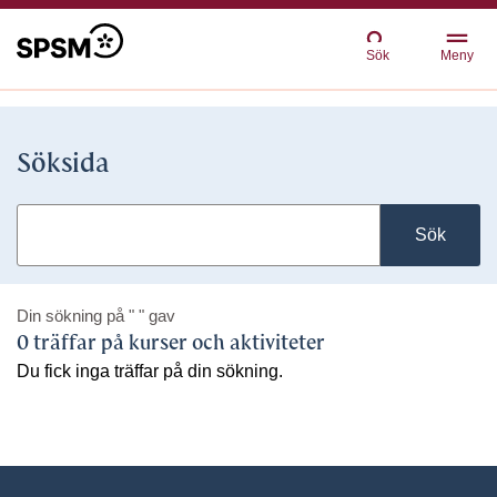
Sök
Meny
Söksida
Sök
Din sökning på
" "
gav
0 träffar på kurser och aktiviteter
Du fick inga träffar på din sökning.