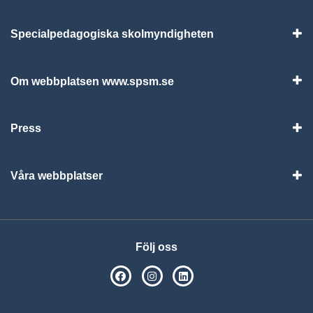
Specialpedagogiska skolmyndigheten
Vis
Om webbplatsen www.spsm.se
Vis
Press
Visa
Våra webbplatser
Visa
Följ oss
SPSM på Facebook
SPSM på Instagram
Följ oss på Linkedin