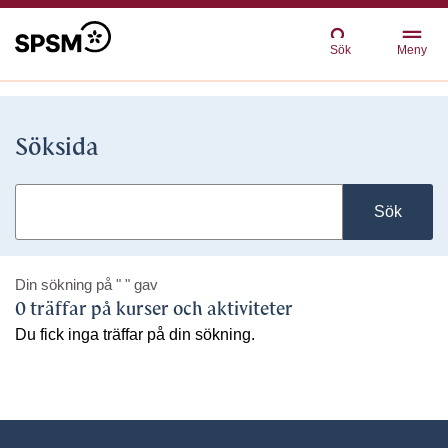
Sök
Meny
Söksida
Sök
Din sökning på
" "
gav
0 träffar på kurser och aktiviteter
Du fick inga träffar på din sökning.